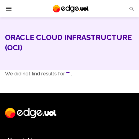
Edge UOL
ORACLE CLOUD INFRASTRUCTURE
Solutions
(OCI)
Partners
Cases
We did not find results for
""
.
Tech Insights
Contact Us