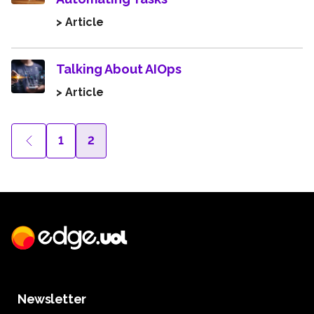
> Article
Talking About AIOps
> Article
1
2
Newsletter