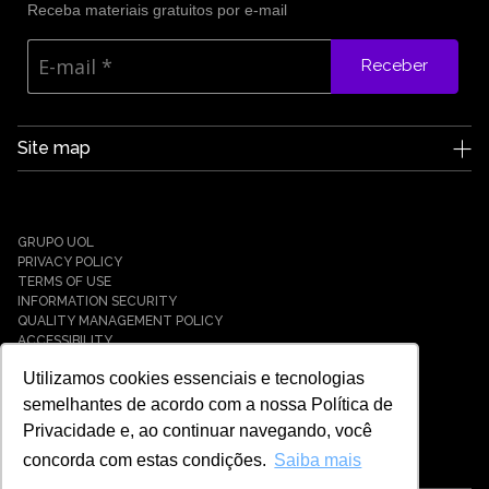
Receba materiais gratuitos por e-mail
Receber
Site map
Edge UOL
Who we are
Careers
GRUPO UOL
News
PRIVACY POLICY
Partners
TERMS OF USE
INFORMATION SECURITY
Case Studies
QUALITY MANAGEMENT POLICY
Solutions
ACCESSIBILITY
Cyber Defense
Utilizamos cookies essenciais e tecnologias
Cyber Resilience
Cyber Governance
semelhantes de acordo com a nossa Política de
Hybrid Cloud & Infrastructure
Privacidade e, ao continuar navegando, você
IT Services
concorda com estas condições.
Saiba mais
Payment Solutions