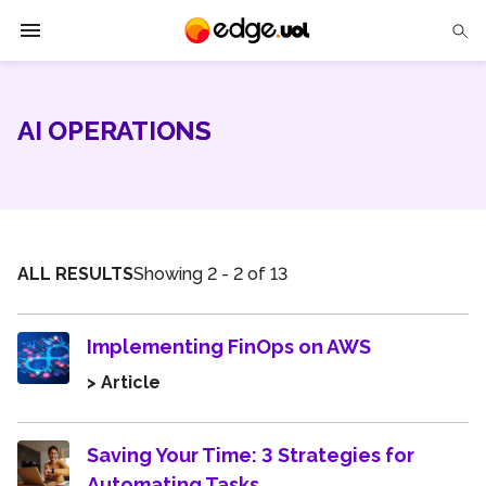
Edge UOL
AI OPERATIONS
Solutions
Partners
Cases
ALL RESULTS
Showing 2 - 2 of 13
Tech Insights
Implementing FinOps on AWS
Contact Us
> Article
Saving Your Time: 3 Strategies for
Automating Tasks