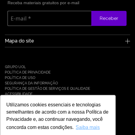
Receba materiais gratuitos por e-mail
Receber
Mapa do site
A Edge UOL
Quem somos
Carreiras
GRUPO UOL
Notícias
POLÍTICA DE PRIVACIDADE
Parceiros
POLÍTICA DE USO
SEGURANÇA DA INFORMAÇÃO
Cases
POLÍTICA DE GESTÃO DE SERVIÇOS E QUALIDADE
Soluções
ACESSIBILIDADE
Cyber Defense
Utilizamos cookies essenciais e tecnologias
Cyber Resilience
Cyber Governance
semelhantes de acordo com a nossa Política de
Hybrid Cloud & Infrastructure
Privacidade e, ao continuar navegando, você
IT Services
concorda com estas condições.
Saiba mais
Payment Solutions