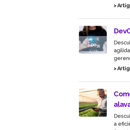
> Arti
DevO
Descu
agilid
gerenc
> Arti
Como
alav
Descu
a efic