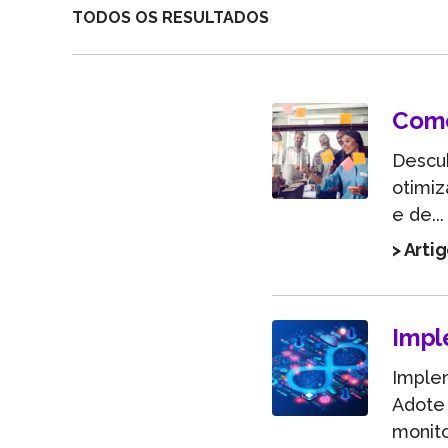
TODOS OS RESULTADOS
Como
Descu
otimiz
e de...
> Arti
Impl
Implem
Adote 
monito