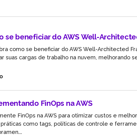
Entenda as inovações tecnológicas e como elas pode
beneficiar sua empresa.
 se beneficiar do AWS Well-Architect
bra como se beneficiar do AWS Well-Architected F
ar suas cargas de trabalho na nuvem, melhorando se
go
ementando FinOps na AWS
ente FinOps na AWS para otimizar custos e melhorar
práticas como tags, políticas de controle e ferram
ramen...