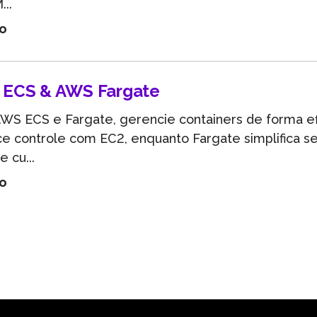
..
go
ECS & AWS Fargate
S ECS e Fargate, gerencie containers de forma ef
e controle com EC2, enquanto Fargate simplifica s
e cu...
go