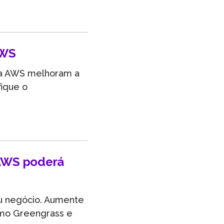
AWS
da AWS melhoram a
fique o
AWS poderá
u negócio. Aumente
omo Greengrass e