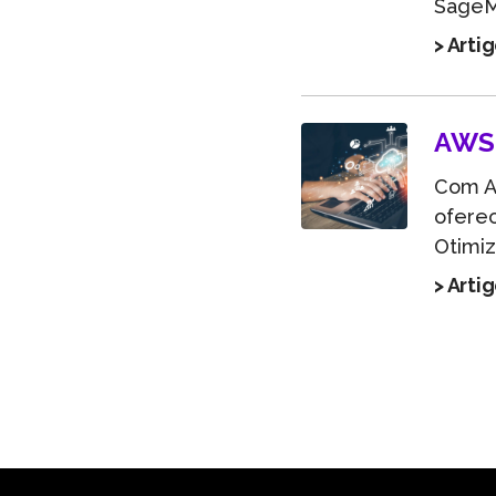
SageM.
> Arti
AWS 
Com AW
oferec
Otimiz
> Arti