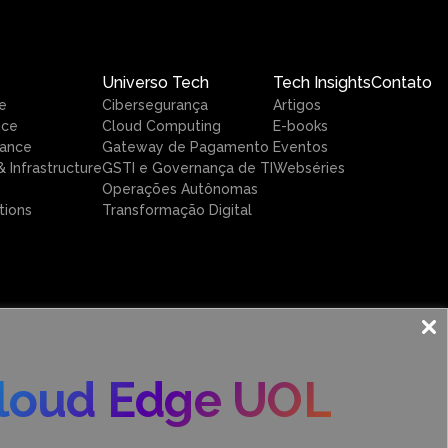
Universo Tech
Tech Insights
Contato
e
Cibersegurança
Artigos
nce
Cloud Computing
E-books
ance
Gateway de Pagamento
Eventos
 Infrastructure
GSTI e Governança de TI
Webséries
Operações Autônomas
tions
Transformação Digital
loud Edge UOL
DE SERVIÇOS E QUALIDADE
ACESSIBILIDADE