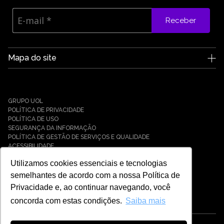
Receber
Mapa do site
A Edge UOL
Quem somos
Carreiras
GRUPO UOL
Notícias
POLÍTICA DE PRIVACIDADE
Parceiros
POLÍTICA DE USO
SEGURANÇA DA INFORMAÇÃO
Cases
POLÍTICA DE GESTÃO DE SERVIÇOS E QUALIDADE
Soluções
ACESSIBILIDADE
Cyber Defense
Utilizamos cookies essenciais e tecnologias
Cyber Resilience
Cyber Governance
semelhantes de acordo com a nossa Política de
Hybrid Cloud & Infrastructure
Privacidade e, ao continuar navegando, você
IT Services
concorda com estas condições.
Saiba mais
Payment Solutions
Universo Tech