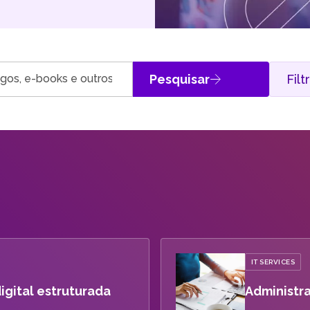
Entenda as inovações tecnológicas e como elas pode
beneficiar sua empresa.
Pesquisar
Filt
IT SERVICES
igital estruturada
Administr