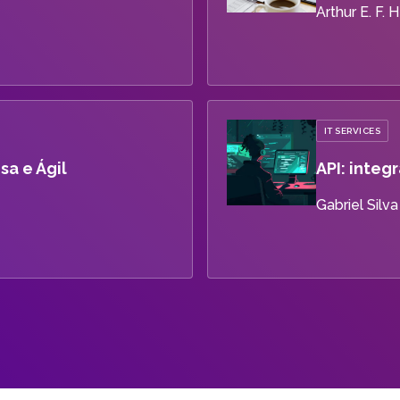
Arthur E. F. H
IT SERVICES
a e Ágil
API: inte
Gabriel Silv