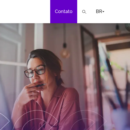
Contato
BR
a
ar