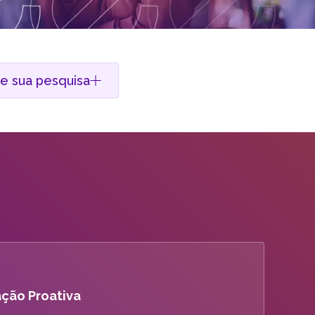
m
re sua pesquisa
ação Proativa