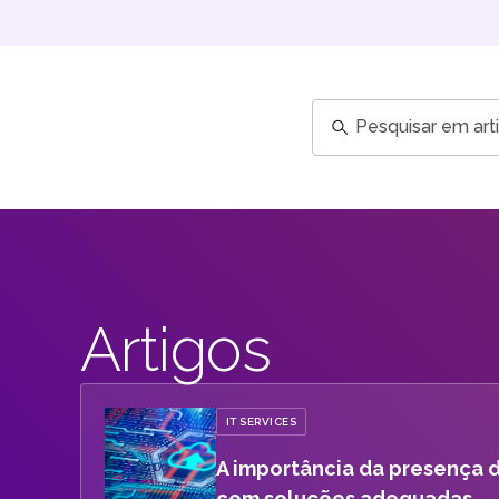
Pesquisar
em
artigos,
e-
books
e
outros...
Artigos
IT SERVICES
A importância da presença d
com soluções adequadas