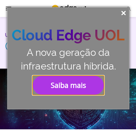
A Edge UOL
Cloud Edge UOL
Universo Tech/
Soluções
Cibersegurança
A nova geração da
Parceiros
infraestrutura híbrida.
Cases
Saiba mais
Tech Insights
Contato