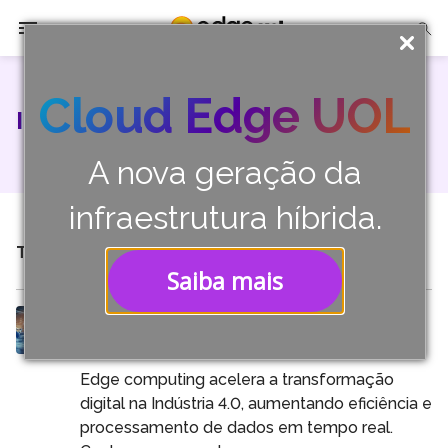
A Edge UOL
Cloud Edge UOL
INNOVATION INFRASTRUCTURE
Soluções
A nova geração da
Parceiros
infraestrutura híbrida.
Cases
TODOS OS RESULTADOS
Mostrando 1 - 1 de 6
Saiba mais
Tech Insights
Edge Computing acelera a
Contato
transformação digital na Indústria 4.0
Edge computing acelera a transformação
digital na Indústria 4.0, aumentando eficiência e
processamento de dados em tempo real.