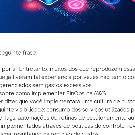
eguinte frase:
r por aí. Entretanto, muitos dos que reproduzem e
 que já tiveram tal experiência por vezes não têm o 
 gerenciados sem gastos excessivos.
ar sobre como implementar FinOps na AWS.
r dizer que você implementará uma cultura de cust
guinte visibilidade: consumo dos serviços utilizados
 de Tags; automações de rotinas de escalonamento a
implementados através de políticas de controle; revi
ma, resultando na redução de custos.