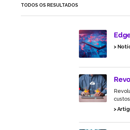
TODOS OS RESULTADOS
Edge
> Notí
Revo
Revol
custos
> Arti