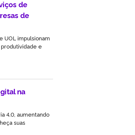
viços de
resas de
dge UOL impulsionam
produtividade e
gital na
ria 4.0, aumentando
heça suas