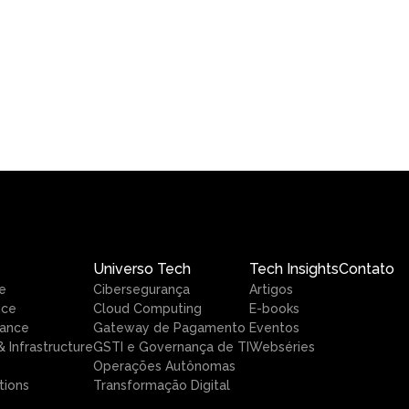
Universo Tech
Tech Insights
Contato
e
Cibersegurança
Artigos
nce
Cloud Computing
E-books
ance
Gateway de Pagamento
Eventos
 Infrastructure
GSTI e Governança de TI
Webséries
Operações Autônomas
tions
Transformação Digital