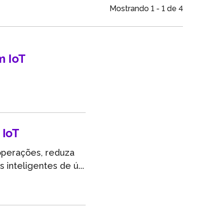
m
Mostrando 1 - 1 de 4
m IoT
 IoT
operações, reduza
 inteligentes de ú...