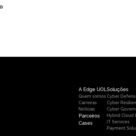
go
A Edge UOL
Soluções
Quem somos
Cyber Defens
Carreiras
Cyber Resilie
Notícias
Cyber Govern
Parceiros
Hybrid Cloud &
IT Services
Cases
Payment Solu