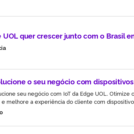
Entenda as inovações tecnológicas e como elas pode
beneficiar sua empresa.
 UOL quer crescer junto com o Brasil e
cia
lucione o seu negócio com dispositivos
ucione seu negócio com IoT da Edge UOL. Otimize 
 e melhore a experiência do cliente com dispositivos
go