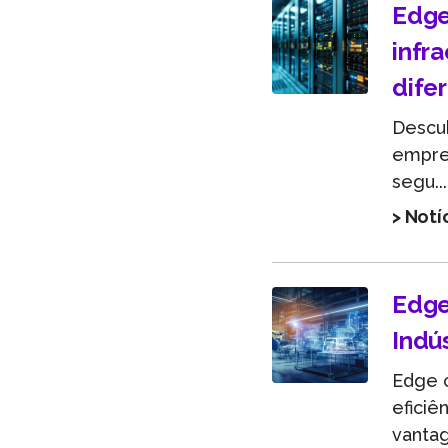
Edge
infr
dife
Descub
empre
segu...
> Notí
Edge
Indús
Edge c
eficiê
vanta