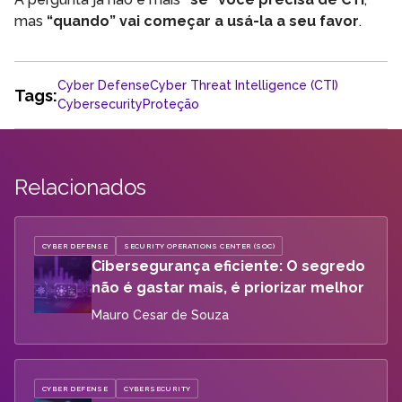
mas
“quando” vai começar a usá-la a seu favor
.
Cyber Defense
Cyber Threat Intelligence (CTI)
Tags:
Cybersecurity
Proteção
Relacionados
CYBER DEFENSE
SECURITY OPERATIONS CENTER (SOC)
Cibersegurança eficiente: O segredo
não é gastar mais, é priorizar melhor
Mauro Cesar de Souza
CYBER DEFENSE
CYBERSECURITY