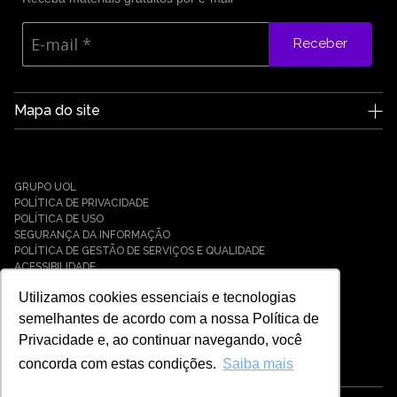
Receber
Mapa do site
A Edge UOL
Quem somos
Carreiras
GRUPO UOL
Notícias
POLÍTICA DE PRIVACIDADE
Parceiros
POLÍTICA DE USO
SEGURANÇA DA INFORMAÇÃO
Cases
POLÍTICA DE GESTÃO DE SERVIÇOS E QUALIDADE
Soluções
ACESSIBILIDADE
Cyber Defense
Utilizamos cookies essenciais e tecnologias
Cyber Resilience
Cyber Governance
semelhantes de acordo com a nossa Política de
Hybrid Cloud & Infrastructure
Privacidade e, ao continuar navegando, você
IT Services
concorda com estas condições.
Saiba mais
Payment Solutions
Universo Tech