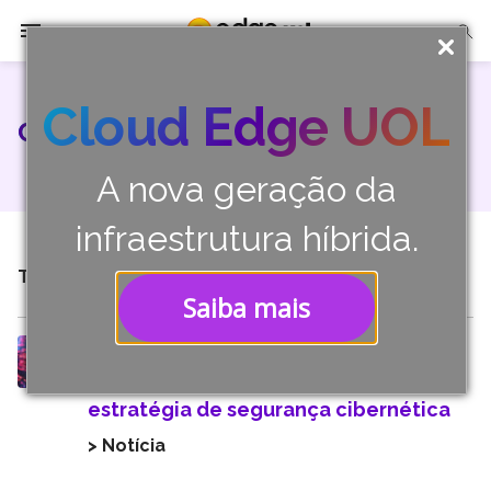
A Edge UOL
Cloud Edge UOL
CROWDSTRIKE
Soluções
A nova geração da
Parceiros
infraestrutura híbrida.
Cases
TODOS OS RESULTADOS
Mostrando 1 - 1 de 1
Saiba mais
Tech Insights
Edge UOL faz parceria com a
Contato
CrowdStrike para impulsionar
estratégia de segurança cibernética
> Notícia