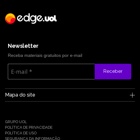
Newsletter
Receba materiais gratuitos por e-mail
Receber
Mapa do site
A Edge UOL
Quem somos
Carreiras
GRUPO UOL
Notícias
POLÍTICA DE PRIVACIDADE
Parceiros
POLÍTICA DE USO
SEGURANÇA DA INFORMAÇÃO
Cases