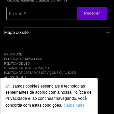
Receba materiais gratuitos por e-mail
Receber
Mapa do site
A Edge UOL
Quem somos
Carreiras
GRUPO UOL
Notícias
POLÍTICA DE PRIVACIDADE
Parceiros
POLÍTICA DE USO
SEGURANÇA DA INFORMAÇÃO
Cases
POLÍTICA DE GESTÃO DE SERVIÇOS E QUALIDADE
Soluções
ACESSIBILIDADE
Cyber Defense
Utilizamos cookies essenciais e tecnologias
Cyber Resilience
Cyber Governance
semelhantes de acordo com a nossa Política de
Hybrid Cloud & Infrastructure
Privacidade e, ao continuar navegando, você
IT Services
concorda com estas condições.
Saiba mais
Payment Solutions
Universo Tech