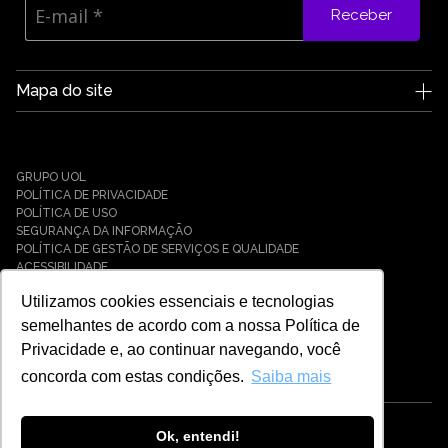
Receber
Mapa do site
A Edge UOL
Quem somos
Carreiras
GRUPO UOL
Notícias
POLÍTICA DE PRIVACIDADE
Parceiros
POLÍTICA DE USO
SEGURANÇA DA INFORMAÇÃO
Cases
POLÍTICA DE GESTÃO DE SERVIÇOS E QUALIDADE
Soluções
ACESSIBILIDADE
Cyber Defense
Utilizamos cookies essenciais e tecnologias
Cyber Resilience
Cyber Governance
semelhantes de acordo com a nossa Política de
Hybrid Cloud & Infrastructure
Privacidade e, ao continuar navegando, você
IT Services
concorda com estas condições.
Saiba mais
Payment Solutions
Universo Tech
Cibersegurança
Ok, entendi!
© EDGE UOL - 2021 - 2026 - TODOS OS DIREITOS RESERVADOS