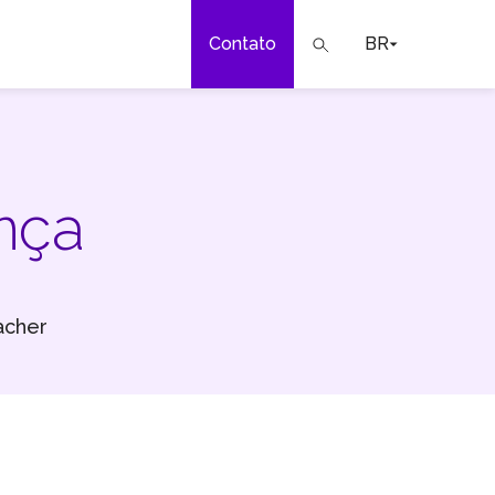
Contato
BR
a
ar
nça
acher