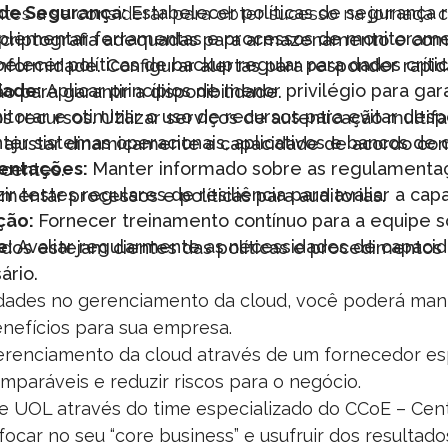
 de Segurança:
Estabelecer políticas de segurança 
es a se considerar para obter sucesso na jornada c
plementar ferramentas e processos de monitorame
de criptografia adequadas para armazenamento e com
belecer políticas de backup regular para dados críti
ormidade. Configurar alertas para responder rapi
dade:
Aplicar princípios de menor privilégio para ga
para garantir a disponibilidade.
itorar e otimizar o uso de recursos para evitar despe
recursos. Utilizar serviços de autenticação multifat
ter sistemas operacionais, aplicativos e bancos de
a ajustar dinamicamente a capacidade de acordo c
entações:
Manter informado sobre as regulamentaç
centes.
ir testes regulares de resiliência para avaliar a ca
mentar processos e políticas para auditorias.
ção:
Fornecer treinamento contínuo para a equipe s
e:
Avaliar regularmente as necessidades de capacid
dos estejam cientes das políticas e procedimentos 
ário.
ividades no gerenciamento da cloud, você poderá ma
nefícios para sua empresa.
renciamento da cloud através de um fornecedor esp
omparáveis e reduzir riscos para o negócio.
e UOL através do time especializado do CCoE – Cent
focar no seu “core business” e usufruir dos resultado