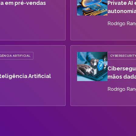
va em pré-vendas
Private AI
autonomia 
Rodrigo Ran
GÊNCIA ARTIFICIAL
CYBERSECURIT
Cibersegu
eligência Artificial
mãos dadas
Rodrigo Ran