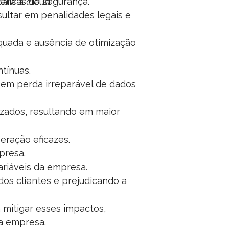
ráticas de segurança.
ara a cloud:
ltar em penalidades legais e
equada e ausência de otimização
tínuas.
em perda irreparável de dados
izados, resultando em maior
peração eficazes.
presa.
riáveis da empresa.
dos clientes e prejudicando a
 mitigar esses impactos,
da empresa.