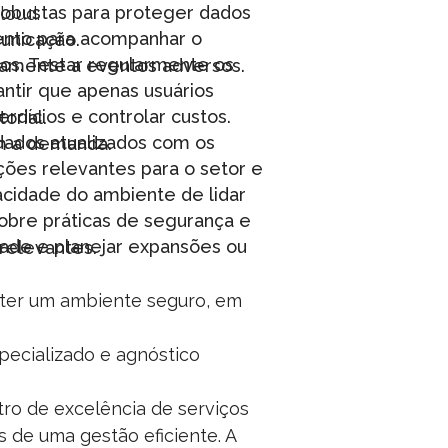
robustas para proteger dados
loud:
nto para acompanhar o
unicação.
cos. Testar regularmente os
damente a eventos adversos.
rantir que apenas usuários
rdícios e controlar custos.
orial.
 dados atualizados com os
om a demanda.
ões relevantes para o setor e
pacidade do ambiente de lidar
obre práticas de segurança e
ade e planejar expansões ou
relevantes.
nter um ambiente seguro, em
ecializado e agnóstico
ro de excelência de serviços
s de uma gestão eficiente. A