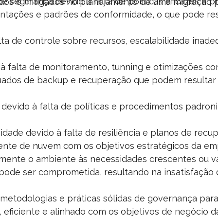
e segurança devido à falta de políticas eficazes e p
ados e mitigados no planejamento de uma migração p
tações e padrões de conformidade, o que pode resu
lta de controle sobre recursos, escalabilidade inad
 falta de monitoramento, tunning e otimizações con
ados de backup e recuperação que podem resultar 
a devido à falta de políticas e procedimentos padron
idade devido à falta de resiliência e planos de recu
ente de nuvem com os objetivos estratégicos da em
amente o ambiente às necessidades crescentes ou va
 pode ser comprometida, resultando na insatisfação 
 metodologias e práticas sólidas de governança para
 eficiente e alinhado com os objetivos de negócio 