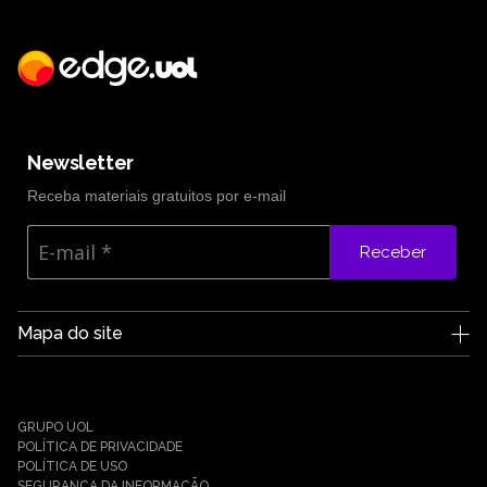
Newsletter
Receba materiais gratuitos por e-mail
Receber
Mapa do site
A Edge UOL
Quem somos
Carreiras
GRUPO UOL
Notícias
POLÍTICA DE PRIVACIDADE
Parceiros
POLÍTICA DE USO
SEGURANÇA DA INFORMAÇÃO