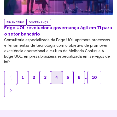
FINANCEIRO
GOVERNANÇA
Edge UOL revoluciona governança ágil em TI para
o setor bancário
Consultoria especializada da Edge UOL aprimora processos
e ferramentas de tecnologia com o objetivo de promover
excelência operacional e cultura de Melhoria Contínua A
Edge UOL, empresa brasileira especializada em serviços de
infr...
1
2
3
4
5
6
…
10