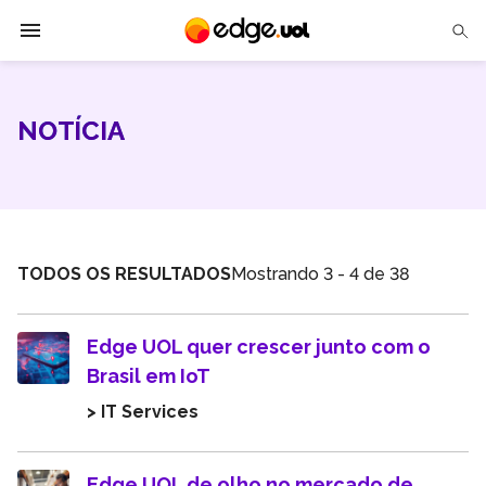
A Edge UOL
NOTÍCIA
Soluções
Parceiros
Cases
TODOS OS RESULTADOS
Mostrando 3 - 4 de 38
Tech Insights
Edge UOL quer crescer junto com o
Contato
Brasil em IoT
> IT Services
Edge UOL de olho no mercado de