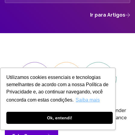
Ir para Artigos
Utilizamos cookies essenciais e tecnologias
semelhantes de acordo com a nossa Política de
Privacidade e, ao continuar navegando, você
Entre em contato
concorda com estas condições.
Saiba mais
Nosso time de especialistas está pronto para atender
sua empresa com soluções que elevam performance
Ok, entendi!
e segurança.