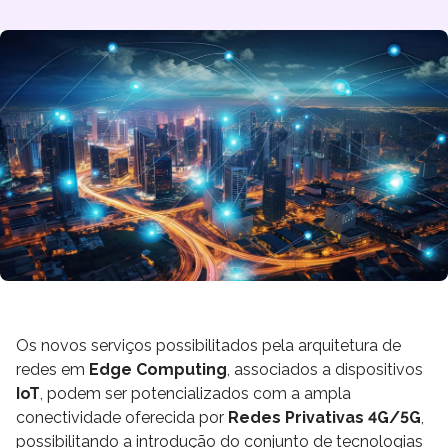
Os novos serviços possibilitados pela arquitetura de
redes em
Edge Computing
, associados a dispositivos
IoT
, podem ser potencializados com a ampla
conectividade oferecida por
Redes Privativas 4G/5G
,
possibilitando a introdução do conjunto de tecnologias